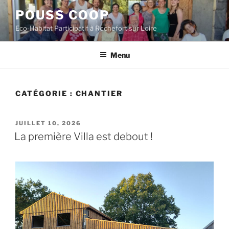
Aller
POUSS COOP
au
Eco-Habitat Participatif à Rochefort sur Loire
contenu
principal
Menu
CATÉGORIE :
CHANTIER
PUBLIÉ
JUILLET 10, 2026
LE
La première Villa est debout !