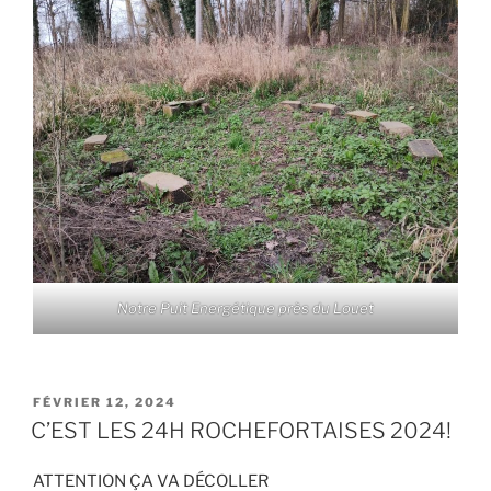
Notre Puit Energétique près du Louet
PUBLIÉ
FÉVRIER 12, 2024
LE
C’EST LES 24H ROCHEFORTAISES 2024!
ATTENTION ÇA VA DÉCOLLER