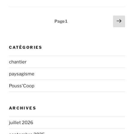
Pagination
Page
Page
1
suiv
des
publications
CATÉGORIES
chantier
paysagisme
Pouss'Coop
ARCHIVES
juillet 2026