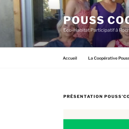
Aller
au
POUSS CO
contenu
principal
Eco-Habitat Participatif à Roch
Accueil
La Coopérative Pous
PRÉSENTATION POUSS’C