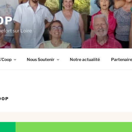
OP
efort sur Loire
s’Coop
Nous Soutenir
Notre actualité
Partenair
OOP